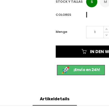
STOCK Y TALLAS
S
M
Azul
COLORES
Marino
Menge
IN DEN 
¡Envío en 24h!
Artikeldetails