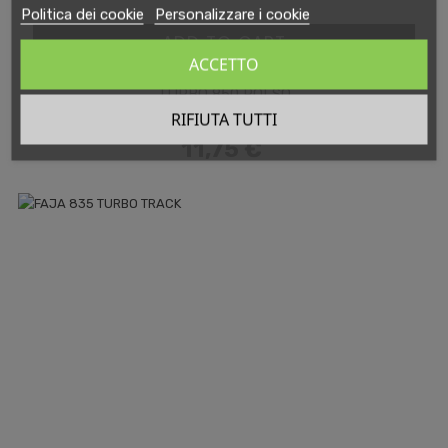
Politica dei cookie
Personalizzare i cookie
ADD TO CART
ACCETTO
TURBO 850 POLSO
RIFIUTA TUTTI
11,75 €
Prezzo