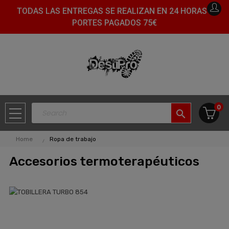
TODAS LAS ENTREGAS SE REALIZAN EN 24 HORAS -
PORTES PAGADOS 75€
0
search
Home
Ropa de trabajo
Accesorios termoterapéuticos