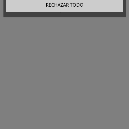
RECHAZAR TODO
65,34 €
Precio