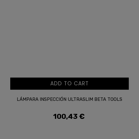
ADD TO CART
LÁMPARA INSPECCIÓN ULTRASLIM BETA TOOLS
100,43 €
Prezzo