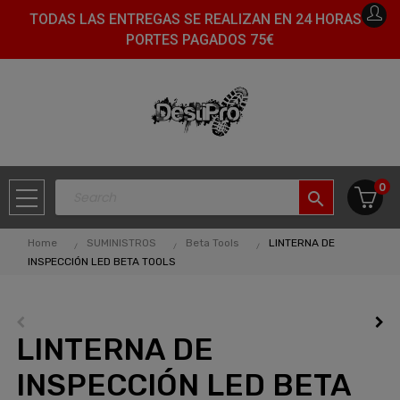
TODAS LAS ENTREGAS SE REALIZAN EN 24 HORAS -
PORTES PAGADOS 75€
0
search
Home
SUMINISTROS
Beta Tools
LINTERNA DE
INSPECCIÓN LED BETA TOOLS
LINTERNA DE
INSPECCIÓN LED BETA