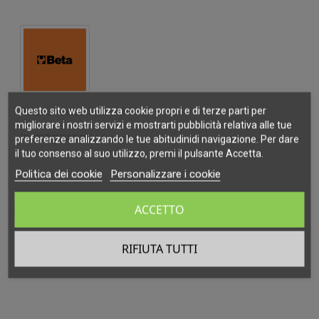
Riferimento
Questo sito web utilizza cookie propri e di terze parti per
1833XSW
migliorare i nostri servizi e mostrarti pubblicità relativa alle tue
In magazzino
1 Articolo
preferenze analizzando le tue abitudinidi navigazione. Per dare
il tuo consenso al suo utilizzo, premi il pulsante Accetta.
Politica dei cookie
Personalizzare i cookie
ACCETTO
Related Products
‹
›
RIFIUTA TUTTI