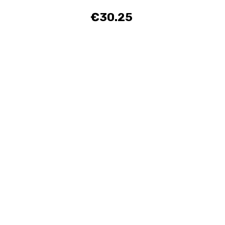
€30.25
Price