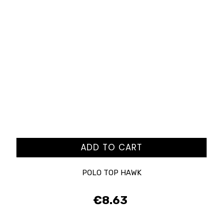
ADD TO CART
POLO TOP HAWK
€8.63
Price